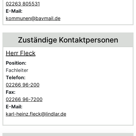
02263 805531
E-Mail:
kommunen@bavmail.de
Zuständige Kontaktpersonen
Herr Fleck
Voller Name:
Beschreibung der zuständigen KontaktpersonHerr Fleck
Position:
Fachleiter
Telefon:
02266 96-200
Fax:
02266 96-7200
E-Mail:
karl-heinz.fleck@lindlar.de