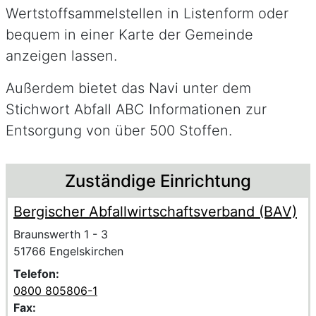
Wertstoffsammelstellen in Listenform oder
bequem in einer Karte der Gemeinde
anzeigen lassen.
Außerdem bietet das Navi unter dem
Stichwort Abfall ABC Informationen zur
Entsorgung von über 500 Stoffen.
Beschreibung
Zuständige Einrichtung
Bergischer Abfallwirtschaftsverband (BAV)
Name der Einrichtung
Anschrift der Einrichtung
Strasse und Hausnummer
Braunswerth 1 - 3
PLZ und Ort
51766 Engelskirchen
Telefon:
0800 805806-1
Fax: