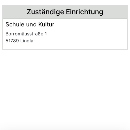
Beschreibung
Zuständige Einrichtung
Schule und Kultur
Name der Einrichtung
Anschrift der Einrichtung
Strasse und Hausnummer
Borromäusstraße 1
PLZ und Ort
51789 Lindlar