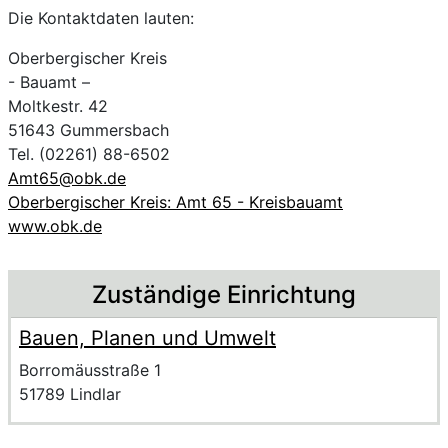
Die Kontaktdaten lauten:
Oberbergischer Kreis
- Bauamt –
Moltkestr. 42
51643 Gummersbach
Tel. (02261) 88-6502
Amt65@obk.de
Oberbergischer Kreis: Amt 65 - Kreisbauamt
www.obk.de
Zuständige Einrichtung
Bauen, Planen und Umwelt
Name der Einrichtung
Anschrift der Einrichtung
Strasse und Hausnummer
Borromäusstraße 1
PLZ und Ort
51789 Lindlar