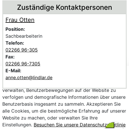
Zuständige Kontaktpersonen
Frau Otten
Voller Name:
Beschreibung der zuständigen KontaktpersonFrau Otten
Position:
Sachbearbeiterin
Telefon:
02266 96-305
Fax:
02266 96-7305
E-Mail:
Wir verwenden Cookies, um personalisierte Inhalte
anne.otten@lindlar.de
bereitzustellen, Trends zu analysieren, die Website zu
verwalten, Benutzerbewegungen auf der Website zu
verfolgen und demografische Informationen über unsere
Benutzerbasis insgesamt zu sammeln. Akzeptieren Sie
alle Cookies, um die bestmögliche Erfahrung auf unserer
Website zu machen, oder verwalten Sie Ihre
Einstellungen.
Besuchen Sie unsere Datenschutzrichtlinie