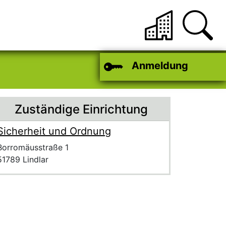
Anmeldung
Zuständige Einrichtung
Sicherheit und Ordnung
Name der Einrichtung
Anschrift der Einrichtung
Strasse und Hausnummer
Borromäusstraße 1
PLZ und Ort
51789 Lindlar