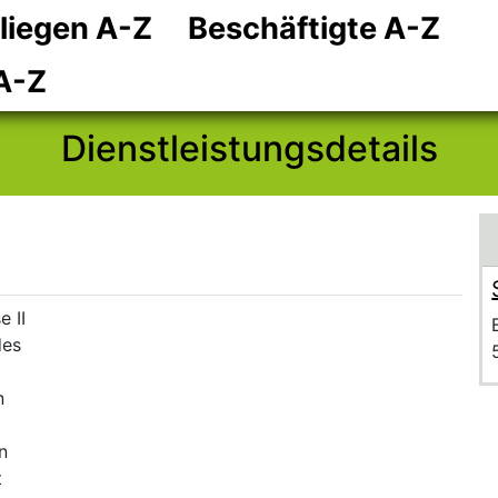
liegen A-Z
Beschäftigte A-Z
Zum Hauptinhalt
Zum Header
Zum Footer
A-Z
Dienstleistungsdetails
 II
des
n
n
t