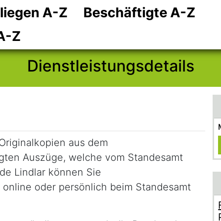
liegen A-Z
Beschäftigte A-Z
Zum Hauptinhalt
Zum Header
Zum Footer
A-Z
Dienstleistungsdetails
Originalkopien aus dem
igten Auszüge, welche vom Standesamt
de Lindlar können Sie
online oder persönlich beim Standesamt