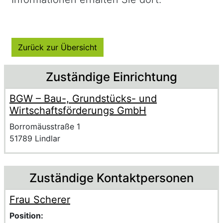
Zurück zur Übersicht
Beschreibung
Zuständige Einrichtung
BGW – Bau-, Grundstücks- und
Name der Einrichtung
Wirtschaftsförderungs GmbH
Anschrift der Einrichtung
Strasse und Hausnummer
Borromäusstraße 1
PLZ und Ort
51789 Lindlar
Zuständige Kontaktpersonen
Frau Scherer
Voller Name:
Beschreibung der zuständigen KontaktpersonFrau Scher
Position: