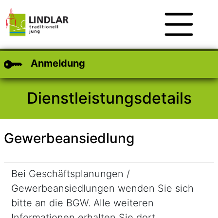
Zum Hauptinhalt
Zum Header
Zum Footer
Anmeldung
Dienstleistungsdetails
Gewerbeansiedlung
Kurzbeschreibung
Bei Geschäftsplanungen /
Gewerbeansiedlungen wenden Sie sich
bitte an die BGW. Alle weiteren
Informationen erhalten Sie dort.