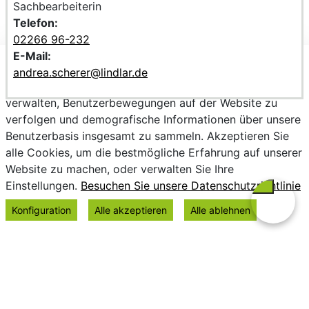
Sachbearbeiterin
Telefon:
02266 96-232
E-Mail:
Wir verwenden Cookies, um personalisierte Inhalte
andrea.scherer@lindlar.de
bereitzustellen, Trends zu analysieren, die Website zu
verwalten, Benutzerbewegungen auf der Website zu
verfolgen und demografische Informationen über unsere
Benutzerbasis insgesamt zu sammeln. Akzeptieren Sie
alle Cookies, um die bestmögliche Erfahrung auf unserer
Website zu machen, oder verwalten Sie Ihre
Einstellungen.
Besuchen Sie unsere Datenschutzrichtlinie
Konfiguration
Alle akzeptieren
Alle ablehnen