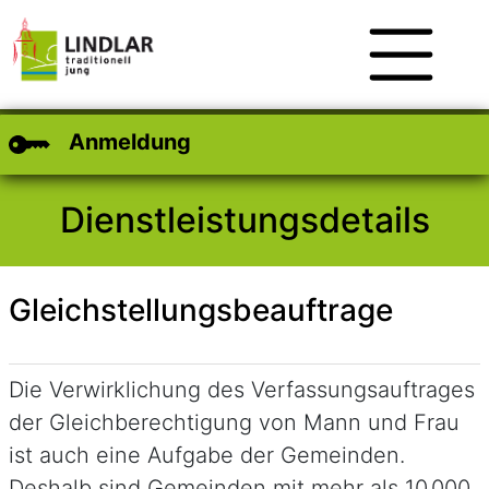
Zum Hauptinhalt
Zum Header
Zum Footer
Anmeldung
Dienstleistungsdetails
Gleichstellungsbeauftrage
Kurzbeschreibung
Die Verwirklichung des Verfassungsauftrages
der Gleichberechtigung von Mann und Frau
ist auch eine Aufgabe der Gemeinden.
Deshalb sind Gemeinden mit mehr als 10.000