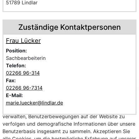
PLZ und Ort
51789 Lindlar
Zuständige Kontaktpersonen
Frau Lücker
Voller Name:
Beschreibung der zuständigen KontaktpersonFrau Lücke
Position:
Sachbearbeiterin
Telefon:
02266 96-314
Fax:
02266 96-7314
E-Mail:
Wir verwenden Cookies, um personalisierte Inhalte
marie.luecker@lindlar.de
bereitzustellen, Trends zu analysieren, die Website zu
verwalten, Benutzerbewegungen auf der Website zu
verfolgen und demografische Informationen über unsere
Benutzerbasis insgesamt zu sammeln. Akzeptieren Sie
alle Cookies, um die bestmögliche Erfahrung auf unserer