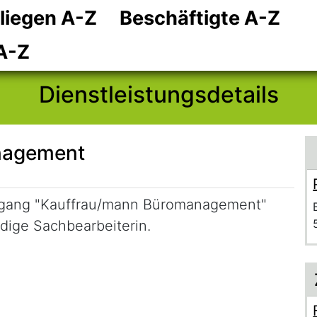
liegen A-Z
Beschäftigte A-Z
Zum Hauptinhalt
Zum Header
Zum Footer
A-Z
Dienstleistungsdetails
nagement
sgang "Kauffrau/mann Büromanagement"
ndige Sachbearbeiterin.