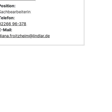
Position:
Sachbearbeiterin
Telefon:
02266 96-378
E-Mail:
diana.froitzheim@lindlar.de