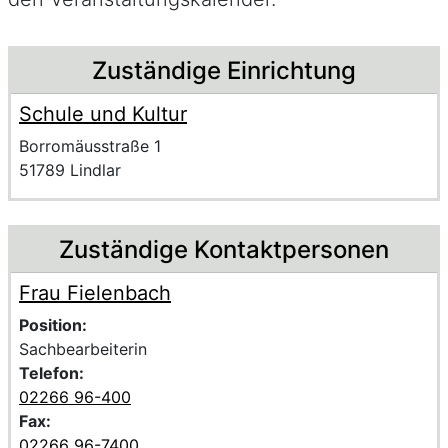
Beschreibung
Zuständige Einrichtung
Schule und Kultur
Name der Einrichtung
Anschrift der Einrichtung
Strasse und Hausnummer
Borromäusstraße 1
PLZ und Ort
51789 Lindlar
Zuständige Kontaktpersonen
Frau Fielenbach
Voller Name:
Beschreibung der zuständigen KontaktpersonFrau Fiele
Position:
Sachbearbeiterin
Telefon:
02266 96-400
Fax:
02266 96-7400