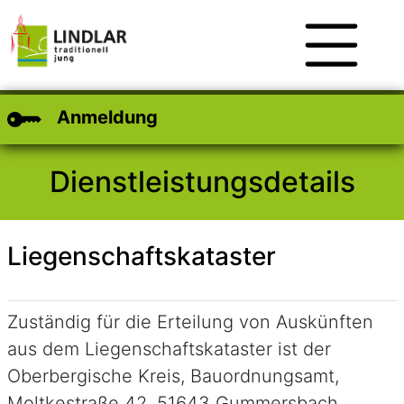
Zum Hauptinhalt
Zum Header
Zum Footer
Anmeldung
Dienstleistungsdetails
Liegenschaftskataster
Kurzbeschreibung
Zuständig für die Erteilung von Auskünften
aus dem Liegenschaftskataster ist der
Oberbergische Kreis, Bauordnungsamt,
Moltkestraße 42, 51643 Gummersbach.