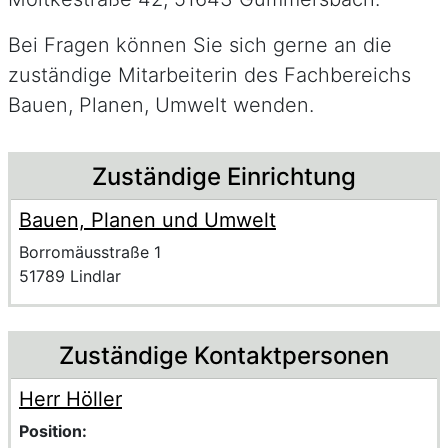
Bei Fragen können Sie sich gerne an die
zuständige Mitarbeiterin des Fachbereichs
Bauen, Planen, Umwelt wenden.
Beschreibung
Zuständige Einrichtung
Bauen, Planen und Umwelt
Name der Einrichtung
Anschrift der Einrichtung
Strasse und Hausnummer
Borromäusstraße 1
PLZ und Ort
51789 Lindlar
Zuständige Kontaktpersonen
Herr Höller
Voller Name:
Beschreibung der zuständigen KontaktpersonHerr Höller
Position: