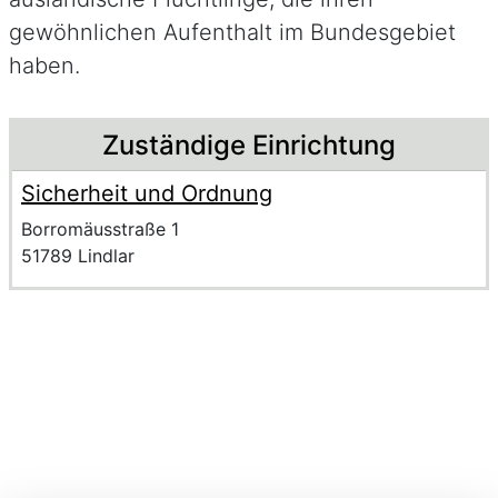
gewöhnlichen Aufenthalt im Bundesgebiet
haben.
Beschreibung
Zuständige Einrichtung
Sicherheit und Ordnung
Name der Einrichtung
Anschrift der Einrichtung
Strasse und Hausnummer
Borromäusstraße 1
PLZ und Ort
51789 Lindlar