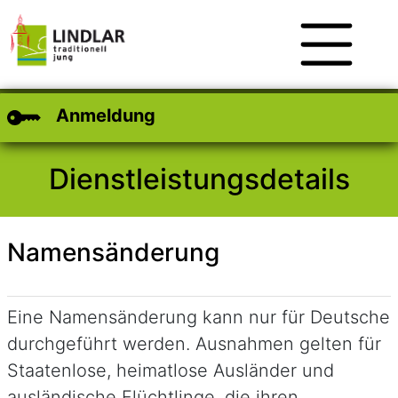
Zum Hauptinhalt
Zum Header
Zum Footer
Anmeldung
Dienstleistungsdetails
Namensänderung
Kurzbeschreibung
Eine Namensänderung kann nur für Deutsche
durchgeführt werden. Ausnahmen gelten für
Staatenlose, heimatlose Ausländer und
ausländische Flüchtlinge, die ihren