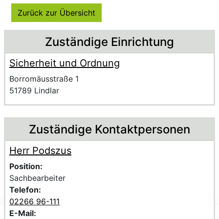
Zurück zur Übersicht
Beschreibung
Zuständige Einrichtung
Sicherheit und Ordnung
Name der Einrichtung
Anschrift der Einrichtung
Strasse und Hausnummer
Borromäusstraße 1
PLZ und Ort
51789 Lindlar
Zuständige Kontaktpersonen
Herr Podszus
Voller Name:
Beschreibung der zuständigen KontaktpersonHerr Pods
Position:
Sachbearbeiter
Telefon:
02266 96-111
E-Mail: