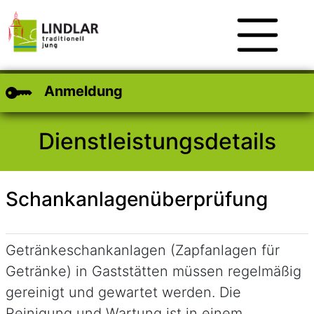
Zum Hauptinhalt
Zum Header
Zum Footer
Anmeldung
Dienstleistungsdetails
Schankanlagenüberprüfung
Kurzbeschreibung
Getränkeschankanlagen (Zapfanlagen für
Getränke) in Gaststätten müssen regelmäßig
gereinigt und gewartet werden. Die
Reinigung und Wartung ist in einem