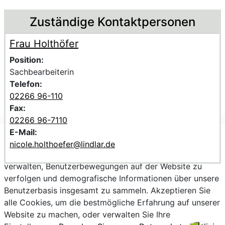
Zuständige Kontaktpersonen
Frau Holthöfer
Voller Name:
Beschreibung der zuständigen KontaktpersonFrau Holth
Position:
Sachbearbeiterin
Telefon:
02266 96-110
Fax:
02266 96-7110
E-Mail:
Wir verwenden Cookies, um personalisierte Inhalte
nicole.holthoefer@lindlar.de
bereitzustellen, Trends zu analysieren, die Website zu
verwalten, Benutzerbewegungen auf der Website zu
verfolgen und demografische Informationen über unsere
Benutzerbasis insgesamt zu sammeln. Akzeptieren Sie
alle Cookies, um die bestmögliche Erfahrung auf unserer
Website zu machen, oder verwalten Sie Ihre