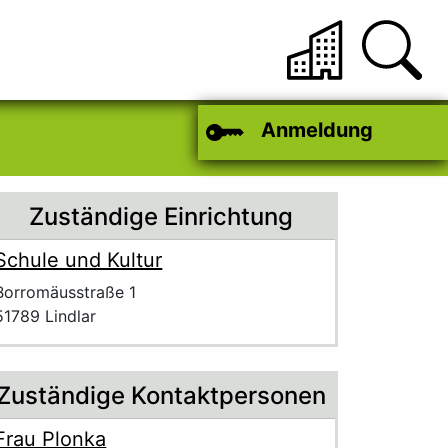
Anmeldung
Zuständige Einrichtung
Schule und Kultur
Name der Einrichtung
Anschrift der Einrichtung
Strasse und Hausnummer
Borromäusstraße 1
PLZ und Ort
51789 Lindlar
Zuständige Kontaktpersonen
Frau Plonka
Voller Name:
Beschreibung der zuständigen KontaktpersonFrau Plonka