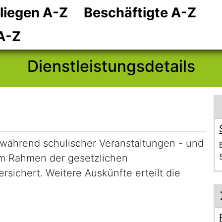
liegen A-Z
Beschäftigte A-Z
Zum Hauptinhalt
Zum Header
Zum Footer
A-Z
Dienstleistungsdetails
 während schulischer Veranstaltungen - und
im Rahmen der gesetzlichen
rsichert. Weitere Auskünfte erteilt die