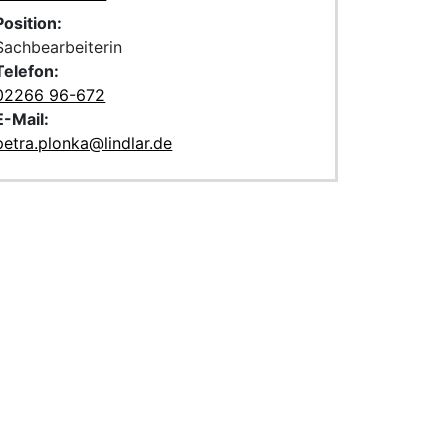
Position:
Sachbearbeiterin
Telefon:
02266 96-672
E-Mail:
petra.plonka@lindlar.de