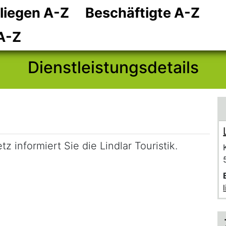
liegen A-Z
Beschäftigte A-Z
Zum Hauptinhalt
Zum Header
Zum Footer
A-Z
Dienstleistungsdetails
nformiert Sie die Lindlar Touristik.