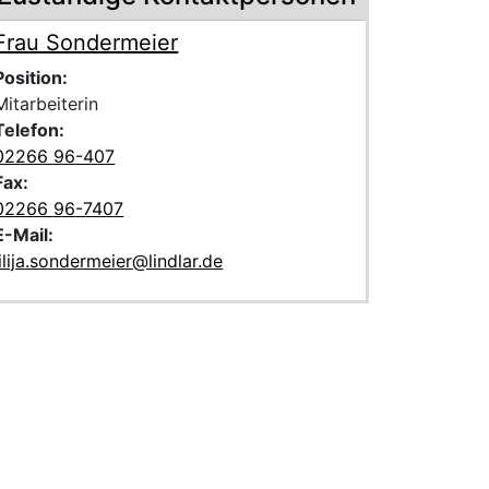
Frau Sondermeier
Voller Name:
Beschreibung der zuständigen KontaktpersonFrau Sonderme
Position:
Mitarbeiterin
Telefon:
02266 96-407
Fax:
02266 96-7407
E-Mail:
lilija.sondermeier@lindlar.de