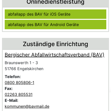
Onlinedienstleistung
Ohne Anmeldung im Portal nutzbar
abfallapp des BAV für iOS Geräte
abfallapp des BAV für Android Geräte
Zuständige Einrichtung
Bergischer Abfallwirtschaftsverband (BAV)
Name der Einrichtung
Anschrift der Einrichtung
Strasse und Hausnummer
Braunswerth 1 - 3
PLZ und Ort
51766 Engelskirchen
Telefon:
0800 805806-1
Fax:
02263 805531
E-Mail:
Wir verwenden Cookies, um personalisierte Inhalte
kommunen@bavmail.de
bereitzustellen, Trends zu analysieren, die Website zu