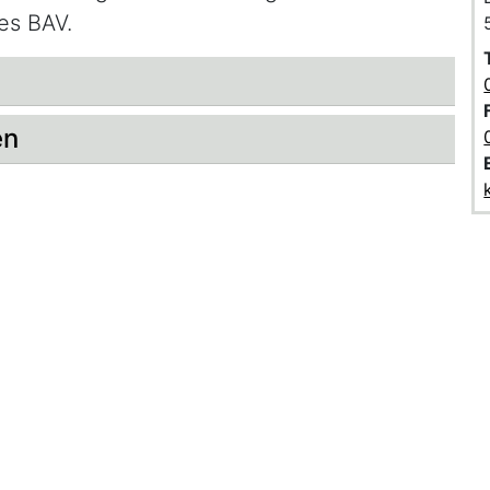
des BAV.
en