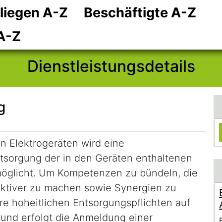
liegen A-Z
Beschäftigte A-Z
Zum Hauptinhalt
Zum Header
Zum Footer
A-Z
Dienstleistungsdetails
g
n Elektrogeräten wird eine
sorgung der in den Geräten enthaltenen
rmöglicht. Um Kompetenzen zu bündeln, die
ektiver zu machen sowie Synergien zu
re hoheitlichen Entsorgungspflichten auf
und erfolgt die Anmeldung einer