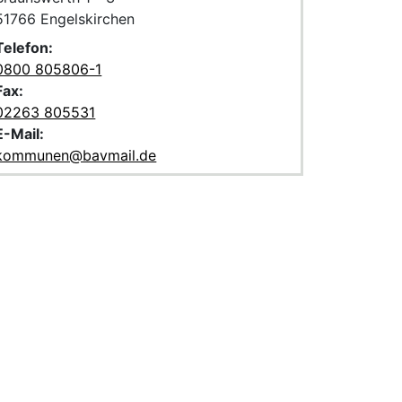
PLZ und Ort
51766 Engelskirchen
Telefon:
0800 805806-1
Fax:
02263 805531
E-Mail:
kommunen@bavmail.de