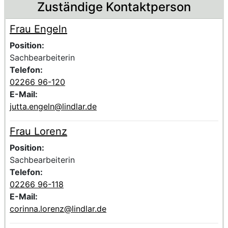
Zuständige Kontaktperson
Frau Engeln
Voller Name:
Beschreibung der zuständigen KontaktpersonFrau Engel
Position:
Sachbearbeiterin
Telefon:
02266 96-120
E-Mail:
jutta.engeln@lindlar.de
Frau Lorenz
Voller Name:
Beschreibung der zuständigen KontaktpersonFrau Loren
Position:
Sachbearbeiterin
Telefon:
02266 96-118
E-Mail:
corinna.lorenz@lindlar.de