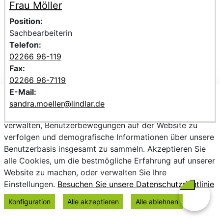
Frau Möller
Voller Name:
Beschreibung der zuständigen KontaktpersonFrau Möller
Position:
Sachbearbeiterin
Telefon:
02266 96-119
Fax:
02266 96-7119
E-Mail:
Wir verwenden Cookies, um personalisierte Inhalte
sandra.moeller@lindlar.de
bereitzustellen, Trends zu analysieren, die Website zu
verwalten, Benutzerbewegungen auf der Website zu
verfolgen und demografische Informationen über unsere
Benutzerbasis insgesamt zu sammeln. Akzeptieren Sie
alle Cookies, um die bestmögliche Erfahrung auf unserer
Website zu machen, oder verwalten Sie Ihre
Einstellungen.
Besuchen Sie unsere Datenschutzrichtlinie
Konfiguration
Alle akzeptieren
Alle ablehnen