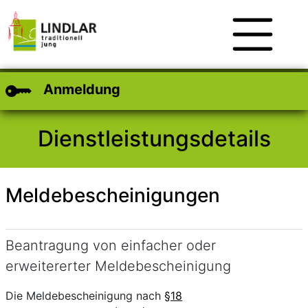
Zum Hauptinhalt
Zum Header
Zum Footer
Anmeldung
Dienstleistungsdetails
Meldebescheinigungen
Kurzbeschreibung
Beantragung von einfacher oder
erweitererter Meldebescheinigung
Beschreibung
Die Meldebescheinigung nach
§18