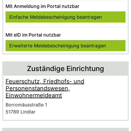
Mit Anmeldung im Portal nutzbar
Einfache Meldebescheinigung beantragen
Mit eID im Portal nutzbar
Erweiterte Meldebescheinigung beantragen
Zuständige Einrichtung
Feuerschutz, Friedhofs- und
Name der Einrichtung
Personenstandswesen,
Einwohnermeldeamt
Anschrift der Einrichtung
Strasse und Hausnummer
Borromäusstraße 1
PLZ und Ort
51789 Lindlar