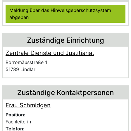
Ohne Anmeldung im Portal nutzbar
Meldung über das Hinweisgeberschutzsystem
abgeben
Zuständige Einrichtung
Zentrale Dienste und Justitiariat
Name der Einrichtung
Anschrift der Einrichtung
Strasse und Hausnummer
Borromäusstraße 1
PLZ und Ort
51789 Lindlar
Zuständige Kontaktpersonen
Frau Schmidgen
Voller Name:
Beschreibung der zuständigen KontaktpersonFrau Schm
Position:
Fachleiterin
Telefon: