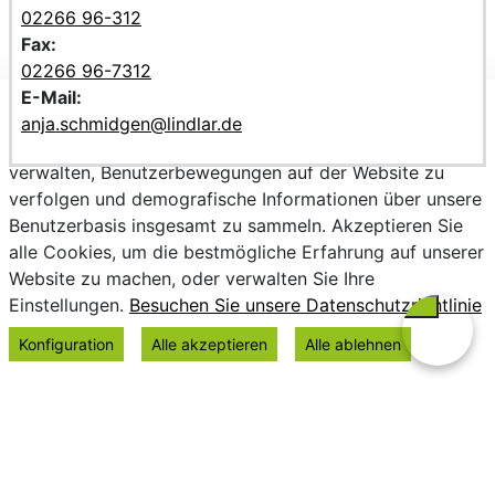
02266 96-312
Fax:
02266 96-7312
E-Mail:
Wir verwenden Cookies, um personalisierte Inhalte
anja.schmidgen@lindlar.de
bereitzustellen, Trends zu analysieren, die Website zu
verwalten, Benutzerbewegungen auf der Website zu
verfolgen und demografische Informationen über unsere
Benutzerbasis insgesamt zu sammeln. Akzeptieren Sie
alle Cookies, um die bestmögliche Erfahrung auf unserer
Website zu machen, oder verwalten Sie Ihre
Einstellungen.
Besuchen Sie unsere Datenschutzrichtlinie
Konfiguration
Alle akzeptieren
Alle ablehnen