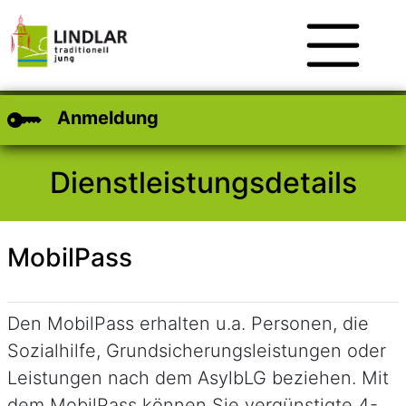
Zum Hauptinhalt
Zum Header
Zum Footer
Anmeldung
Dienstleistungsdetails
MobilPass
Kurzbeschreibung
Den MobilPass erhalten u.a. Personen, die
Sozialhilfe, Grundsicherungsleistungen oder
Leistungen nach dem AsylbLG beziehen. Mit
dem MobilPass können Sie vergünstigte 4-