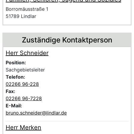
Anschrift der Einrichtung
Strasse und Hausnummer
Borromäusstraße 1
PLZ und Ort
51789 Lindlar
Zuständige Kontaktperson
Herr Schneider
Voller Name:
Beschreibung der zuständigen KontaktpersonHerr Schne
Position:
Sachgebietsleiter
Telefon:
02266 96-228
Fax:
02266 96-7228
E-Mail:
bruno.schneider@lindlar.de
Herr Merken
Voller Name:
Beschreibung der zuständigen KontaktpersonHerr Merk