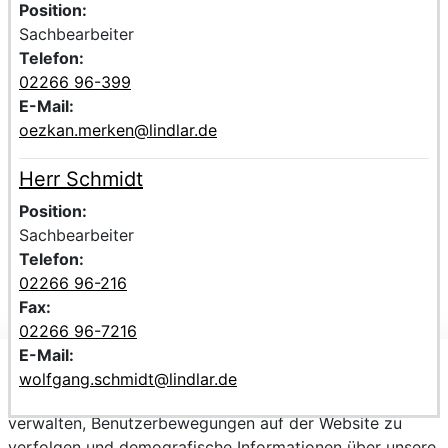
Position:
Sachbearbeiter
Telefon:
02266 96-399
E-Mail:
oezkan.merken@lindlar.de
Herr Schmidt
Voller Name:
Beschreibung der zuständigen KontaktpersonHerr Schmi
Position:
Sachbearbeiter
Telefon:
02266 96-216
Fax:
02266 96-7216
E-Mail:
Wir verwenden Cookies, um personalisierte Inhalte
wolfgang.schmidt@lindlar.de
bereitzustellen, Trends zu analysieren, die Website zu
verwalten, Benutzerbewegungen auf der Website zu
verfolgen und demografische Informationen über unsere