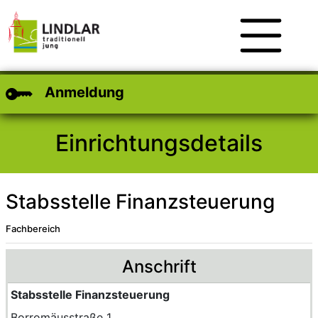
Zum Hauptinhalt
Zum Header
Zum Footer
Anmeldung
Einrichtungsdetails
Stabsstelle Finanzsteuerung
Fachbereich
Anschrift
Stabsstelle Finanzsteuerung
Borromäusstraße 1