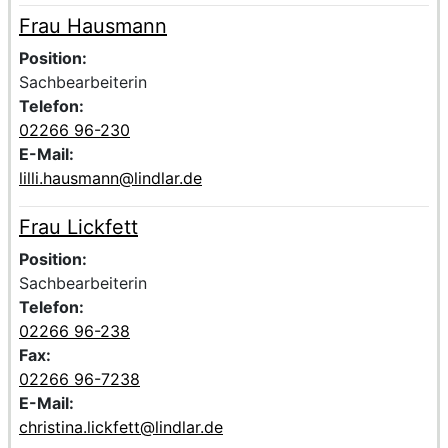
Frau Hausmann
Voller Name:
Beschreibung der zuständigen Kontaktperson Frau Hau
Position:
Sachbearbeiterin
Telefon:
02266 96-230
E-Mail:
lilli.hausmann@lindlar.de
Frau Lickfett
Voller Name:
Beschreibung der zuständigen Kontaktperson Frau Lickf
Position:
Sachbearbeiterin
Telefon:
02266 96-238
Fax:
02266 96-7238
E-Mail:
christina.lickfett@lindlar.de