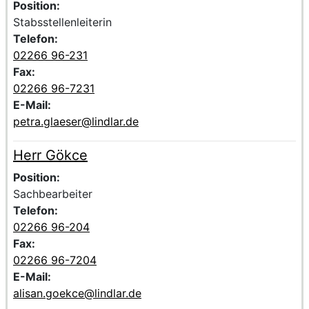
Position:
Stabsstellenleiterin
Telefon:
02266 96-231
Fax:
02266 96-7231
E-Mail:
petra.glaeser@lindlar.de
Herr Gökce
Voller Name:
Beschreibung der zuständigen Kontaktperson Herr Gökc
Position:
Sachbearbeiter
Telefon:
02266 96-204
Fax:
02266 96-7204
E-Mail:
alisan.goekce@lindlar.de