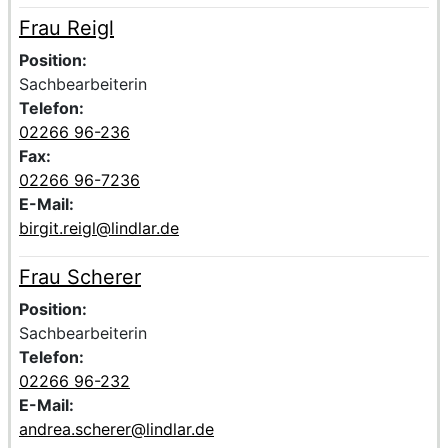
Frau Reigl
Voller Name:
Beschreibung der zuständigen Kontaktperson Frau Reigl
Position:
Sachbearbeiterin
Telefon:
02266 96-236
Fax:
02266 96-7236
E-Mail:
birgit.reigl@lindlar.de
Frau Scherer
Voller Name:
Beschreibung der zuständigen Kontaktperson Frau Scher
Position:
Sachbearbeiterin
Telefon:
02266 96-232
E-Mail:
andrea.scherer@lindlar.de