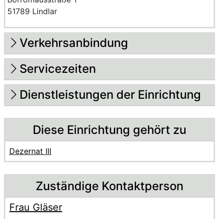
51789 Lindlar
Verkehrsanbindung
Servicezeiten
Dienstleistungen der Einrichtung
Diese Einrichtung gehört zu
Dezernat III
Zuständige Kontaktperson
Frau Gläser
Voller Name:
Beschreibung der zuständigen Kontaktperson Frau Gläse