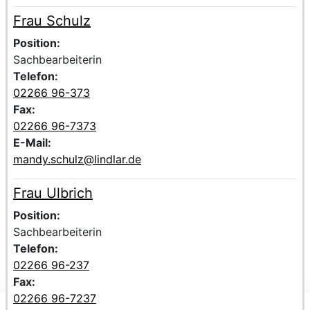
Frau Schulz
Voller Name:
Beschreibung der zuständigen Kontaktperson Frau Schul
Position:
Sachbearbeiterin
Telefon:
02266 96-373
Fax:
02266 96-7373
E-Mail:
mandy.schulz@lindlar.de
Frau Ulbrich
Voller Name:
Beschreibung der zuständigen Kontaktperson Frau Ulbri
Position:
Sachbearbeiterin
Telefon:
02266 96-237
Fax:
02266 96-7237