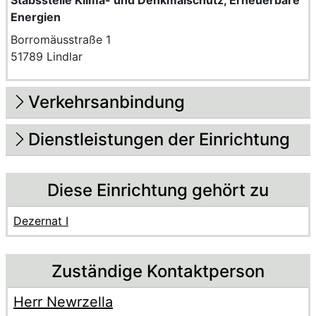
Stabsstelle Klima- und Denkmalschutz, Erneuerbare
Energien
Borromäusstraße 1
51789 Lindlar
Verkehrsanbindung
Dienstleistungen der Einrichtung
Diese Einrichtung gehört zu
Dezernat I
Zuständige Kontaktperson
Herr Newrzella
Voller Name:
Beschreibung der zuständigen Kontaktperson Herr Newr