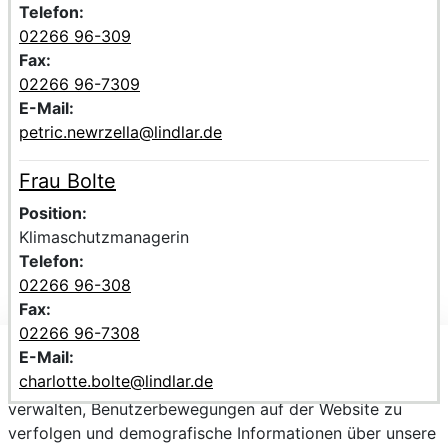
Telefon:
02266 96-309
Fax:
02266 96-7309
E-Mail:
petric.newrzella@lindlar.de
Frau Bolte
Voller Name:
Beschreibung der zuständigen Kontaktperson Frau Bolte
Position:
Klimaschutzmanagerin
Telefon:
02266 96-308
Fax:
02266 96-7308
E-Mail:
Wir verwenden Cookies, um personalisierte Inhalte
charlotte.bolte@lindlar.de
bereitzustellen, Trends zu analysieren, die Website zu
verwalten, Benutzerbewegungen auf der Website zu
verfolgen und demografische Informationen über unsere