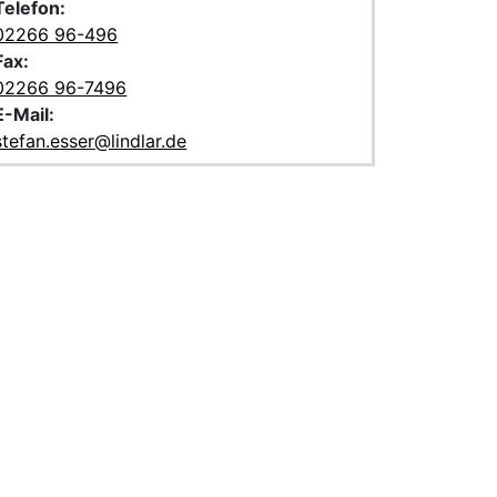
Telefon:
02266 96-496
Fax:
02266 96-7496
E-Mail:
stefan.esser@lindlar.de