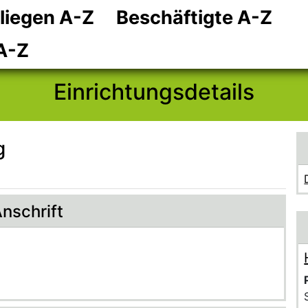
liegen A-Z
Beschäftigte A-Z
Zum Hauptinhalt
Zum Header
Zum Footer
A-Z
Einrichtungsdetails
g
nschrift