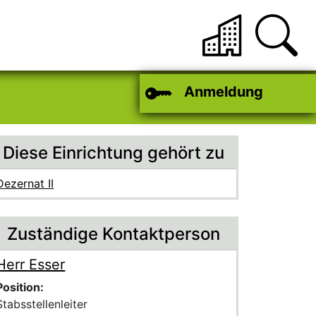
Anmeldung
Diese Einrichtung gehört zu
Dezernat II
Zuständige Kontaktperson
Herr Esser
Voller Name:
Beschreibung der zuständigen Kontaktperson Herr Esser
Position:
Stabsstellenleiter