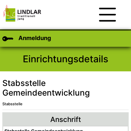
Zum Hauptinhalt
Zum Header
Zum Footer
Anmeldung
Einrichtungsdetails
Stabsstelle
Gemeindeentwicklung
Stabsstelle
Anschrift