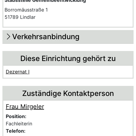
Stabsstelle Gemeindeentwicklung
Borromäusstraße 1
51789 Lindlar
Verkehrsanbindung
Diese Einrichtung gehört zu
Dezernat I
Zuständige Kontaktperson
Frau Mirgeler
Voller Name:
Beschreibung der zuständigen Kontaktperson Frau Mirge
Position:
Fachleiterin
Telefon: