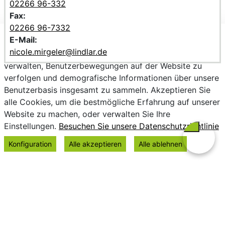
02266 96-332
Fax:
02266 96-7332
E-Mail:
Wir verwenden Cookies, um personalisierte Inhalte
nicole.mirgeler@lindlar.de
bereitzustellen, Trends zu analysieren, die Website zu
verwalten, Benutzerbewegungen auf der Website zu
verfolgen und demografische Informationen über unsere
Benutzerbasis insgesamt zu sammeln. Akzeptieren Sie
alle Cookies, um die bestmögliche Erfahrung auf unserer
Website zu machen, oder verwalten Sie Ihre
Einstellungen.
Besuchen Sie unsere Datenschutzrichtlinie
Konfiguration
Alle akzeptieren
Alle ablehnen