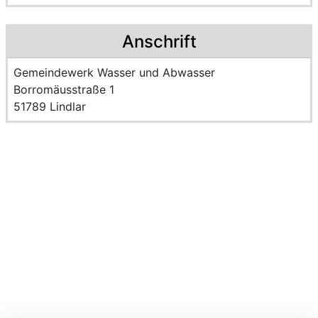
Anschrift
Name der Einrichtung:
Gemeindewerk Wasser und Abwasser
Strasse und Hausnummer
Borromäusstraße 1
PLZ und Ort
51789 Lindlar