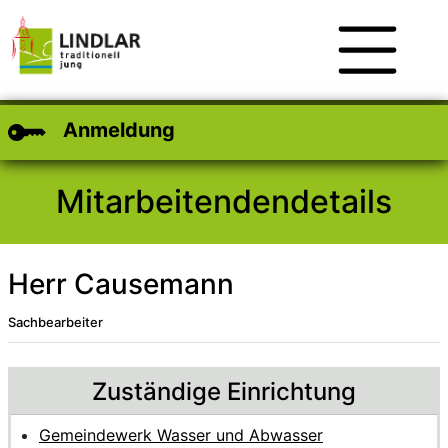
Zum Hauptinhalt
Zum Header
Zum Footer
Anmeldung
Mitarbeitendendetails
Herr Causemann
Sachbearbeiter
Beschreibung
Beschreibung Intern
Zuständige Einrichtung
Gemeindewerk Wasser und Abwasser