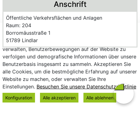
Anschrift
Name der Einrichtung:
Öffentliche Verkehrsflächen und Anlagen
Raum des Mitarbeitenden
Raum: 204
Strasse und Hausnummer
Borromäusstraße 1
Wir verwenden Cookies, um personalisierte Inhalte
PLZ und Ort
51789 Lindlar
bereitzustellen, Trends zu analysieren, die Website zu
verwalten, Benutzerbewegungen auf der Website zu
verfolgen und demografische Informationen über unsere
Benutzerbasis insgesamt zu sammeln. Akzeptieren Sie
alle Cookies, um die bestmögliche Erfahrung auf unserer
Website zu machen, oder verwalten Sie Ihre
Einstellungen.
Besuchen Sie unsere Datenschutzrichtlinie
Konfiguration
Alle akzeptieren
Alle ablehnen