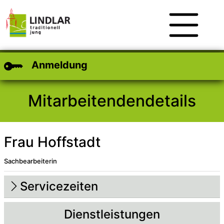
Zum Hauptinhalt
Zum Header
Zum Footer
Anmeldung
Mitarbeitendendetails
Frau Hoffstadt
Sachbearbeiterin
Beschreibung
Beschreibung Intern
Servicezeiten
Dienstleistungen