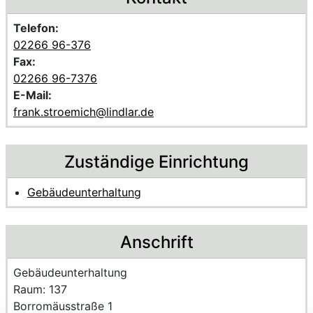
Telefon:
02266 96-376
Fax:
02266 96-7376
E-Mail:
frank.stroemich@lindlar.de
Zuständige Einrichtung
Gebäudeunterhaltung
Anschrift
Name der Einrichtung:
Gebäudeunterhaltung
Raum des Mitarbeitenden
Raum: 137
Strasse und Hausnummer
Borromäusstraße 1