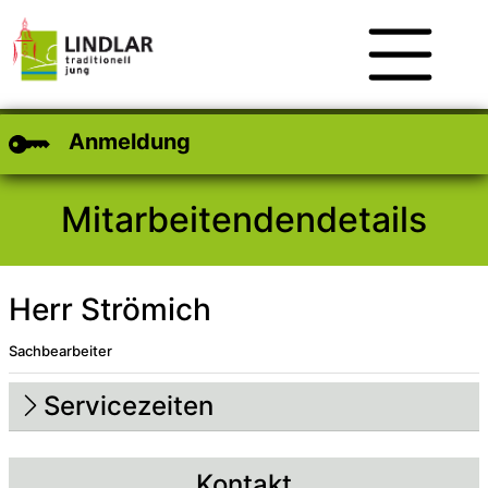
Zum Hauptinhalt
Zum Header
Zum Footer
Anmeldung
Mitarbeitendendetails
Herr Strömich
Sachbearbeiter
Beschreibung
Beschreibung Intern
Servicezeiten
Kontakt