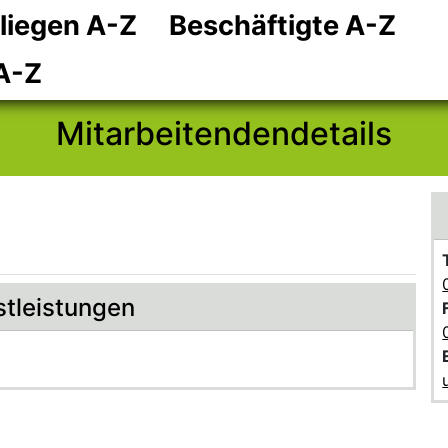
liegen A-Z
Beschäftigte A-Z
Zum Hauptinhalt
Zum Header
Zum Footer
A-Z
Mitarbeitendendetails
stleistungen