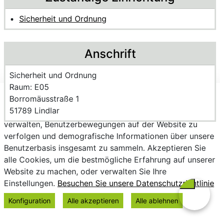
Sicherheit und Ordnung
Anschrift
Name der Einrichtung:
Sicherheit und Ordnung
Raum des Mitarbeitenden
Raum: E05
Strasse und Hausnummer
Borromäusstraße 1
Wir verwenden Cookies, um personalisierte Inhalte
PLZ und Ort
51789 Lindlar
bereitzustellen, Trends zu analysieren, die Website zu
verwalten, Benutzerbewegungen auf der Website zu
verfolgen und demografische Informationen über unsere
Benutzerbasis insgesamt zu sammeln. Akzeptieren Sie
alle Cookies, um die bestmögliche Erfahrung auf unserer
Website zu machen, oder verwalten Sie Ihre
Einstellungen.
Besuchen Sie unsere Datenschutzrichtlinie
Konfiguration
Alle akzeptieren
Alle ablehnen