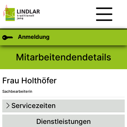
Zum Hauptinhalt
Zum Header
Zum Footer
Anmeldung
Mitarbeitendendetails
Frau Holthöfer
Sachbearbeiterin
Beschreibung
Beschreibung Intern
Servicezeiten
Dienstleistungen