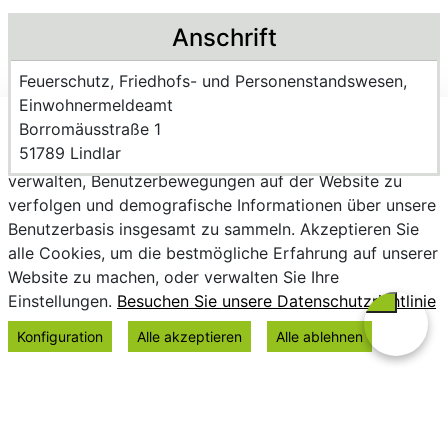
Anschrift
Name der Einrichtung:
Feuerschutz, Friedhofs- und Personenstandswesen,
Einwohnermeldeamt
Strasse und Hausnummer
Borromäusstraße 1
Wir verwenden Cookies, um personalisierte Inhalte
PLZ und Ort
51789 Lindlar
bereitzustellen, Trends zu analysieren, die Website zu
verwalten, Benutzerbewegungen auf der Website zu
verfolgen und demografische Informationen über unsere
Benutzerbasis insgesamt zu sammeln. Akzeptieren Sie
alle Cookies, um die bestmögliche Erfahrung auf unserer
Website zu machen, oder verwalten Sie Ihre
Einstellungen.
Besuchen Sie unsere Datenschutzrichtlinie
Konfiguration
Alle akzeptieren
Alle ablehnen