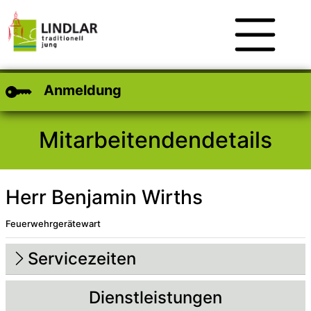
Zum Hauptinhalt
Zum Header
Zum Footer
Anmeldung
Mitarbeitendendetails
Herr Benjamin Wirths
Feuerwehrgerätewart
Beschreibung
Beschreibung Intern
Servicezeiten
Dienstleistungen