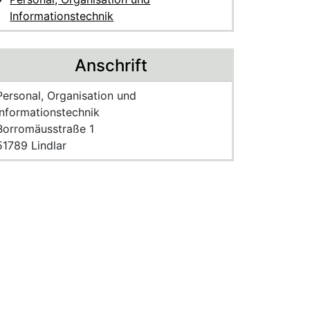
Informationstechnik
Anschrift
Name der Einrichtung:
Personal, Organisation und
Informationstechnik
Strasse und Hausnummer
Borromäusstraße 1
PLZ und Ort
51789 Lindlar