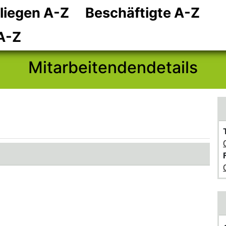
liegen A-Z
Beschäftigte A-Z
Zum Hauptinhalt
Zum Header
Zum Footer
A-Z
Mitarbeitendendetails