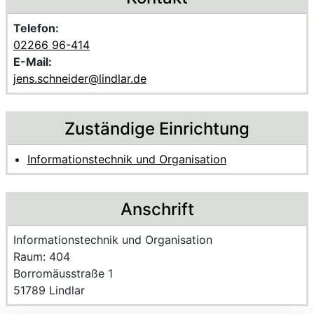
Telefon:
02266 96-414
E-Mail:
jens.schneider@lindlar.de
Zuständige Einrichtung
Informationstechnik und Organisation
Anschrift
Name der Einrichtung:
Informationstechnik und Organisation
Raum des Mitarbeitenden
Raum: 404
Strasse und Hausnummer
Borromäusstraße 1
PLZ und Ort
51789 Lindlar