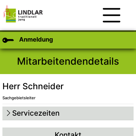
Zum Hauptinhalt
Zum Header
Zum Footer
Anmeldung
Mitarbeitendendetails
Herr Schneider
Sachgebietsleiter
Beschreibung
Beschreibung Intern
Servicezeiten
Kontakt