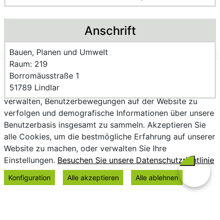
Anschrift
Name der Einrichtung:
Bauen, Planen und Umwelt
Raum des Mitarbeitenden
Raum: 219
Strasse und Hausnummer
Borromäusstraße 1
Wir verwenden Cookies, um personalisierte Inhalte
PLZ und Ort
51789 Lindlar
bereitzustellen, Trends zu analysieren, die Website zu
verwalten, Benutzerbewegungen auf der Website zu
verfolgen und demografische Informationen über unsere
Benutzerbasis insgesamt zu sammeln. Akzeptieren Sie
alle Cookies, um die bestmögliche Erfahrung auf unserer
Website zu machen, oder verwalten Sie Ihre
Einstellungen.
Besuchen Sie unsere Datenschutzrichtlinie
Konfiguration
Alle akzeptieren
Alle ablehnen