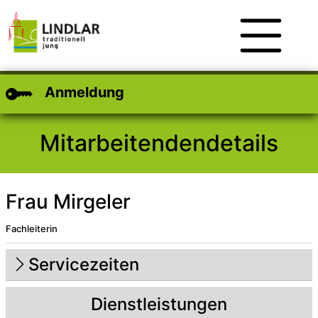
Zum Hauptinhalt
Zum Header
Zum Footer
Anmeldung
Mitarbeitendendetails
Frau Mirgeler
Fachleiterin
Beschreibung
Beschreibung Intern
Servicezeiten
Dienstleistungen