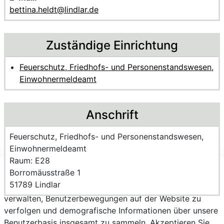
bettina.heldt@lindlar.de
Zuständige Einrichtung
Feuerschutz, Friedhofs- und Personenstandswesen,
Einwohnermeldeamt
Anschrift
Name der Einrichtung:
Feuerschutz, Friedhofs- und Personenstandswesen,
Einwohnermeldeamt
Raum des Mitarbeitenden
Raum: E28
Strasse und Hausnummer
Borromäusstraße 1
Wir verwenden Cookies, um personalisierte Inhalte
PLZ und Ort
51789 Lindlar
bereitzustellen, Trends zu analysieren, die Website zu
verwalten, Benutzerbewegungen auf der Website zu
verfolgen und demografische Informationen über unsere
Benutzerbasis insgesamt zu sammeln. Akzeptieren Sie