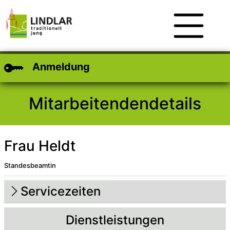
Zum Hauptinhalt
Zum Header
Zum Footer
Anmeldung
Mitarbeitendendetails
Frau Heldt
Standesbeamtin
Beschreibung
Beschreibung Intern
Servicezeiten
Dienstleistungen