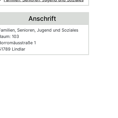
Anschrift
Name der Einrichtung:
Familien, Senioren, Jugend und Soziales
Raum des Mitarbeitenden
Raum: 103
Strasse und Hausnummer
Borromäusstraße 1
PLZ und Ort
51789 Lindlar