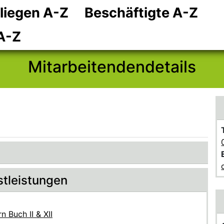
liegen A-Z
Beschäftigte A-Z
Zum Hauptinhalt
Zum Header
Zum Footer
A-Z
Mitarbeitendendetails
stleistungen
 Buch II & XII