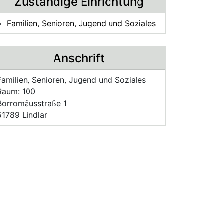
Zuständige Einrichtung
Familien, Senioren, Jugend und Soziales
Anschrift
Name der Einrichtung:
Familien, Senioren, Jugend und Soziales
Raum des Mitarbeitenden
Raum: 100
Strasse und Hausnummer
Borromäusstraße 1
PLZ und Ort
51789 Lindlar