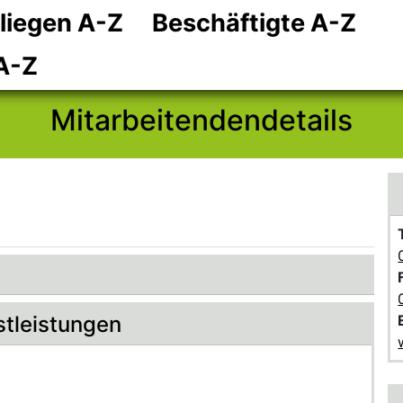
liegen A-Z
Beschäftigte A-Z
Zum Hauptinhalt
Zum Header
Zum Footer
A-Z
Mitarbeitendendetails
stleistungen