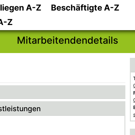
liegen A-Z
Beschäftigte A-Z
Zum Hauptinhalt
Zum Header
Zum Footer
A-Z
Mitarbeitendendetails
stleistungen