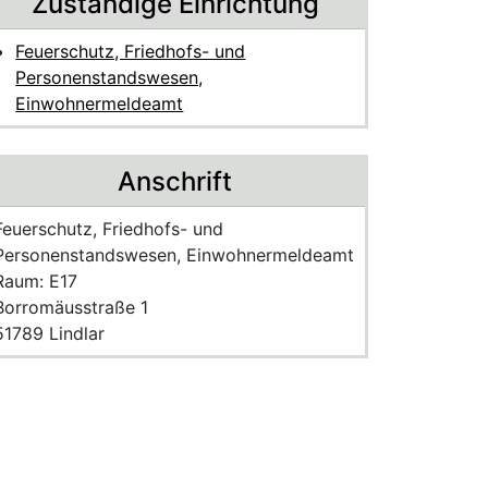
Zuständige Einrichtung
Feuerschutz, Friedhofs- und
Personenstandswesen,
Einwohnermeldeamt
Anschrift
Name der Einrichtung:
Feuerschutz, Friedhofs- und
Personenstandswesen, Einwohnermeldeamt
Raum des Mitarbeitenden
Raum: E17
Strasse und Hausnummer
Borromäusstraße 1
PLZ und Ort
51789 Lindlar