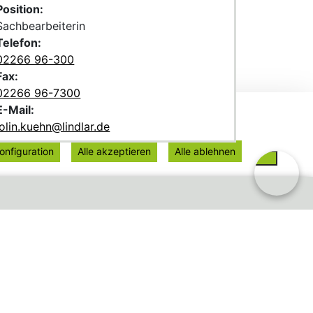
Position:
Sachbearbeiterin
Telefon:
02266 96-300
Fax:
02266 96-7300
E-Mail:
jolin.kuehn@lindlar.de
onfiguration
Alle akzeptieren
Alle ablehnen