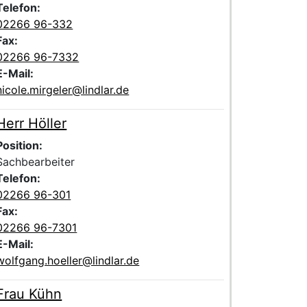
Telefon:
02266 96-332
Fax:
02266 96-7332
E-Mail:
nicole.mirgeler@lindlar.de
Herr Höller
Voller Name:
Beschreibung der zuständigen Kontaktperson Herr Höller
Position:
Sachbearbeiter
Telefon:
02266 96-301
Fax:
02266 96-7301
E-Mail:
wolfgang.hoeller@lindlar.de
Frau Kühn
Voller Name:
Beschreibung der zuständigen Kontaktperson Frau Kühn