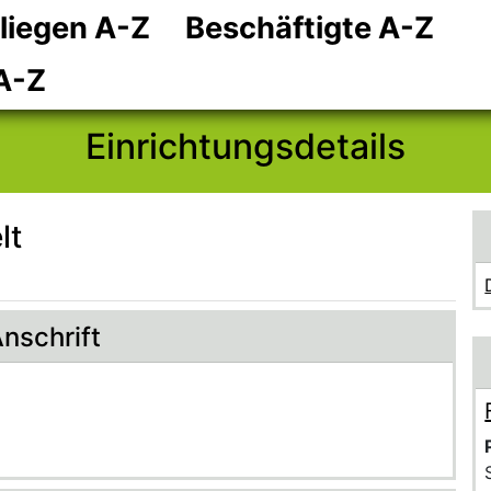
liegen A-Z
Beschäftigte A-Z
Zum Hauptinhalt
Zum Header
Zum Footer
A-Z
Einrichtungsdetails
lt
nschrift