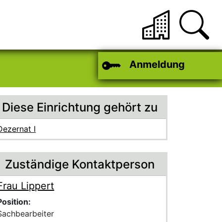
Anmeldung
Diese Einrichtung gehört zu
Dezernat I
Zuständige Kontaktperson
Frau Lippert
Voller Name:
Beschreibung der zuständigen Kontaktperson Frau Lippert
Position:
Sachbearbeiter