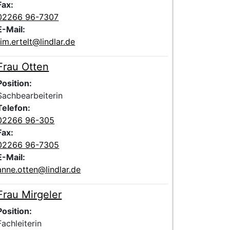
Fax:
02266 96-7307
E-Mail:
tim.ertelt@lindlar.de
Frau Otten
Voller Name:
Beschreibung der zuständigen Kontaktperson Frau Otten
Position:
Sachbearbeiterin
Telefon:
02266 96-305
Fax:
02266 96-7305
E-Mail:
anne.otten@lindlar.de
Frau Mirgeler
Voller Name:
Beschreibung der zuständigen Kontaktperson Frau Mirgeler
Position:
Fachleiterin