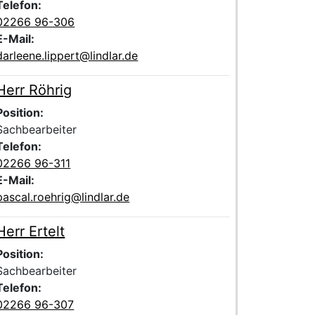
Telefon:
02266 96-306
E-Mail:
darleene.lippert@lindlar.de
Herr Röhrig
Voller Name:
Beschreibung der zuständigen Kontaktperson Herr Röhrig
Position:
Sachbearbeiter
Telefon:
02266 96-311
E-Mail:
pascal.roehrig@lindlar.de
Herr Ertelt
Voller Name:
Beschreibung der zuständigen Kontaktperson Herr Ertelt
Position:
Sachbearbeiter
Telefon:
02266 96-307